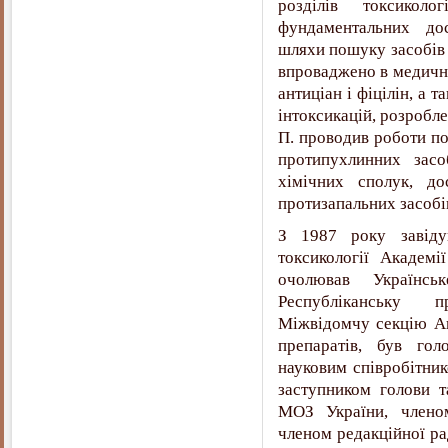
розділів токсико
фундаментальних до
шляхи пошуку засобів 
впроваджено в медичну
антиціан і фіцілін, а 
інтоксикацій, розробле
П. проводив роботи по
протипухлинних засо
хімічних сполук, до
протизапальних засобі
З 1987 року завідув
токсикології Академ
очолював Українськ
Республіканську п
Міжвідомчу секцію Ак
препаратів, був гол
науковим співробітни
заступником голови т
МОЗ України, членом
членом редакційної ра