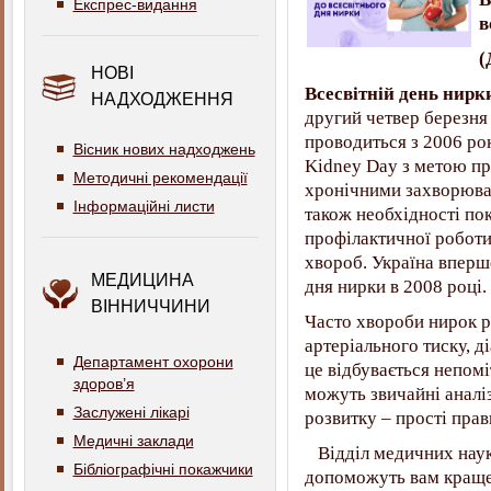
Експрес-видання
в
(
НОВІ
Всесвітній день нирк
НАДХОДЖЕННЯ
другий четвер березня 
проводиться з 2006 ро
Вісник нових надходжень
Kidney Day з метою пр
Методичні рекомендації
хронічними захворюван
Інформаційні листи
також необхідності по
профілактичної роботи
хвороб. Україна вперш
МЕДИЦИНА
дня нирки в 2008 році.
ВІННИЧЧИНИ
Часто хвороби нирок р
артеріального тиску, д
Департамент охорони
це відбувається непомі
здоров’я
можуть звичайні аналіз
Заслужені лікарі
розвитку – прості пра
Медичні заклади
Відділ медичних наук 
Бібліографічні покажчики
допоможуть вам краще 