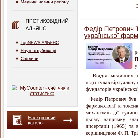
Медичні новини регіону
ПРОТИКОВІДНИЙ
Федір Петрович Т
АЛЬЯНС
української фарм
TopNEWS.АЛЬЯНС
2
Наукові публікації
р
Світлини
П
у
Відділ медичних на
підготував віртуальну
фундаторів українсько
Федір Петрович був п
фармакології та токси
механізмів дії судин
Електронний
цьому напрямку зна
каталог
дисертації (1965) та 
керівництвом Ф. П. Тр