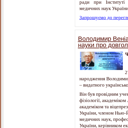
ради при Інституті 
медичних наук України
Запрошуємо до перегл
Володимир Веніа
науки про довгол
Ч
2
народження Володимир
– видатного українсько
Він був провідним учен
фізіології, академіком
академіком та віцепре
України, членом Нью-Й
медичних наук, профес
України, керівником е