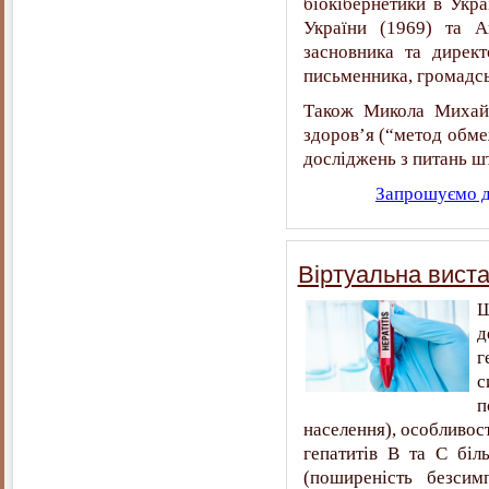
біокібернетики в Укра
України (1969) та А
засновника та директ
письменника, громадсь
Також Микола Михайл
здоров’я (“метод обмеж
досліджень з питань шт
Запрошуємо до
Віртуальна виста
Щ
д
г
с
п
населення), особливост
гепатитів В та С біл
(поширеність безсим