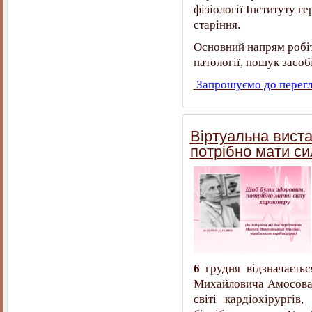
фізіології Інституту г
старіння.
Основний напрям робіт 
патології, пошук засо
Запрошуємо до перегля
Віртуальна вист
потрібно мати си
6
грудня відзначаєть
Михайловича Амосова,
світі кардіохірургів