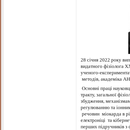
28 січня 2022 року ви
видатного фізіолога XX
ученого-експериментат
методів, академіка А
Основні праці науковц
тракту, загальної фізі
збудження, механізмам
регулюванню та іонним
речовин міокарда в рі
електроніці та кібернет
перших підручників з ф