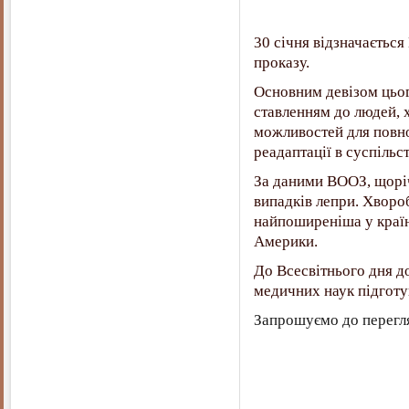
30 січня відзначається
проказу.
Основним девізом цьог
ставленням до людей, х
можливостей для повно
реадаптації в суспільст
За даними ВООЗ, щоріч
випадків лепри. Хвороб
найпоширеніша у країн
Америки.
До Всесвітнього дня д
медичних наук підготув
Запрошуємо до перегл