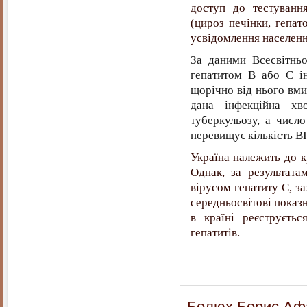
доступ до тестування
(цироз печінки, гепа
усвідомлення населенн
За даними Всесвітньо
гепатитом B або C ін
щорічно від нього вмир
дана інфекційна хв
туберкульозу, а число
перевищує кількість В
Україна належить до к
Однак, за результата
вірусом гепатиту С, з
середньосвітові показ
в країні реєструєть
гепатитів.
Болюх Борис Афан