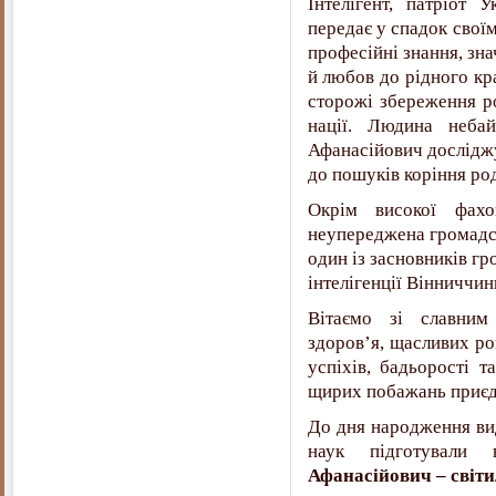
Інтелігент, патріот 
передає у спадок свої
професійні знання, зна
й любов до рідного кра
сторожі збереження ро
нації. Людина неба
Афанасійович досліджу
до пошуків коріння род
Окрім високої фахо
неупереджена громадсь
один із засновників гр
інтелігенції Вінниччин
Вітаємо зі славним
здоров’я, щасливих ро
успіхів, бадьорості 
щирих побажань приєд
До дня народження ви
наук підготували 
Афанасійович – світи