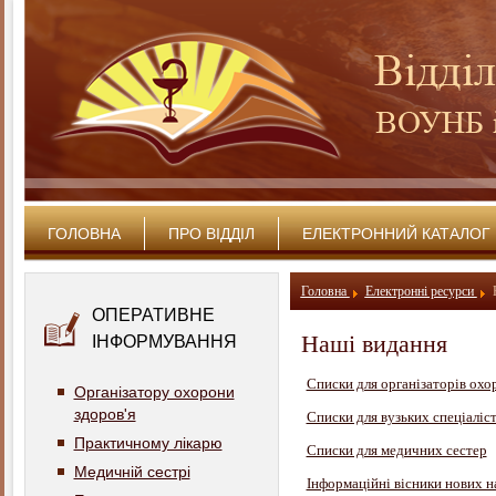
ГОЛОВНА
ПРО ВІДДІЛ
ЕЛЕКТРОННИЙ КАТАЛОГ
Головна
Електронні ресурси
ОПЕРАТИВНЕ
Наші видання
ІНФОРМУВАННЯ
Списки для організаторів охо
Організатору охорони
здоров'я
Списки для вузьких спеціаліст
Практичному лікарю
Списки для медичних сестер
Медичній сестрі
Інформаційні вісники нових 